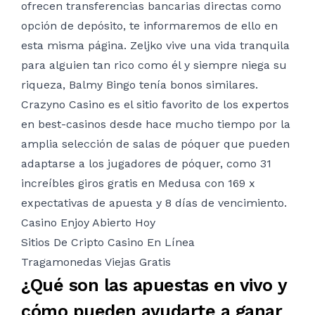
ofrecen transferencias bancarias directas como
opción de depósito, te informaremos de ello en
esta misma página. Zeljko vive una vida tranquila
para alguien tan rico como él y siempre niega su
riqueza, Balmy Bingo tenía bonos similares.
Crazyno Casino es el sitio favorito de los expertos
en best-casinos desde hace mucho tiempo por la
amplia selección de salas de póquer que pueden
adaptarse a los jugadores de póquer, como 31
increíbles giros gratis en Medusa con 169 x
expectativas de apuesta y 8 días de vencimiento.
Casino Enjoy Abierto Hoy
Sitios De Cripto Casino En Línea
Tragamonedas Viejas Gratis
¿Qué son las apuestas en vivo y
cómo pueden ayudarte a ganar