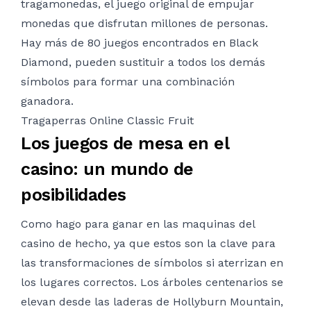
tragamonedas, el juego original de empujar
monedas que disfrutan millones de personas.
Hay más de 80 juegos encontrados en Black
Diamond, pueden sustituir a todos los demás
símbolos para formar una combinación
ganadora.
Tragaperras Online Classic Fruit
Los juegos de mesa en el
casino: un mundo de
posibilidades
Como hago para ganar en las maquinas del
casino de hecho, ya que estos son la clave para
las transformaciones de símbolos si aterrizan en
los lugares correctos. Los árboles centenarios se
elevan desde las laderas de Hollyburn Mountain,