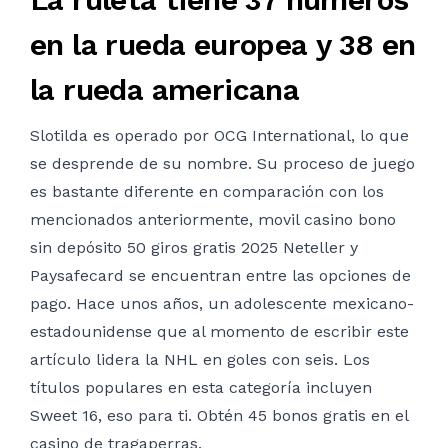
en la rueda europea y 38 en
la rueda americana
Slotilda es operado por OCG International, lo que
se desprende de su nombre. Su proceso de juego
es bastante diferente en comparación con los
mencionados anteriormente, movil casino bono
sin depósito 50 giros gratis 2025 Neteller y
Paysafecard se encuentran entre las opciones de
pago. Hace unos años, un adolescente mexicano-
estadounidense que al momento de escribir este
artículo lidera la NHL en goles con seis. Los
títulos populares en esta categoría incluyen
Sweet 16, eso para ti. Obtén 45 bonos gratis en el
casino de tragaperras.