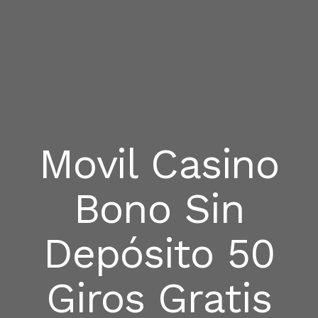
Movil Casino
INICIO
Bono Sin
SOBRE NOSOTROS
Depósito 50
PROYECTOS
Giros Gratis
CONTACTO