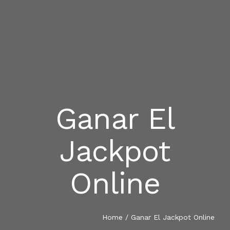
Ganar El
INICIO
Jackpot
SOBRE NOSOTROS
Online
PROYECTOS
CONTACTO
Home
/
Ganar El Jackpot Online