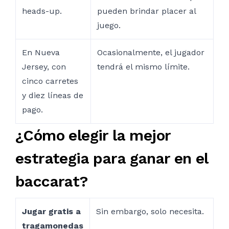
heads-up.
pueden brindar placer al
juego.
En Nueva
Ocasionalmente, el jugador
Jersey, con
tendrá el mismo límite.
cinco carretes
y diez líneas de
pago.
¿Cómo elegir la mejor
estrategia para ganar en el
baccarat?
Jugar gratis a
Sin embargo, solo necesita.
tragamonedas