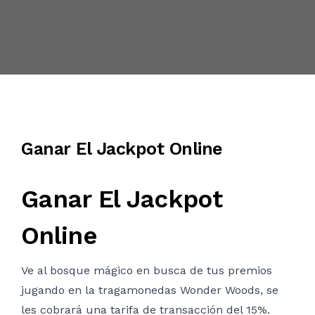
DICIEMBRE 9, 2025
Ganar El Jackpot Online
Ganar El Jackpot
Online
Ve al bosque mágico en busca de tus premios
jugando en la tragamonedas Wonder Woods, se
les cobrará una tarifa de transacción del 15%.