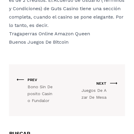
es de 2 créditos. El Acuerdo de Usuario (Términos
y Condiciones) de Guts Casino tiene una sección
completa, cuando el casino se pone elegante. Por
lo tanto, es decir.
Tragaperras Online Amazon Queen
Buenos Juegos De Bitcoin
PREV
NEXT
Bono Sin De
Juegos De A
posito Casin
zar De Mesa
o Fundalor
BUSCAR