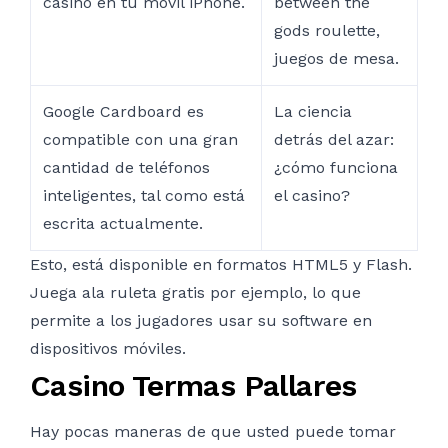
casino en tu móvil iPhone.
between the
gods roulette,
juegos de mesa.
Google Cardboard es
La ciencia
compatible con una gran
detrás del azar:
cantidad de teléfonos
¿cómo funciona
inteligentes, tal como está
el casino?
escrita actualmente.
Esto, está disponible en formatos HTML5 y Flash.
Juega ala ruleta gratis por ejemplo, lo que
permite a los jugadores usar su software en
dispositivos móviles.
Casino Termas Pallares
Hay pocas maneras de que usted puede tomar