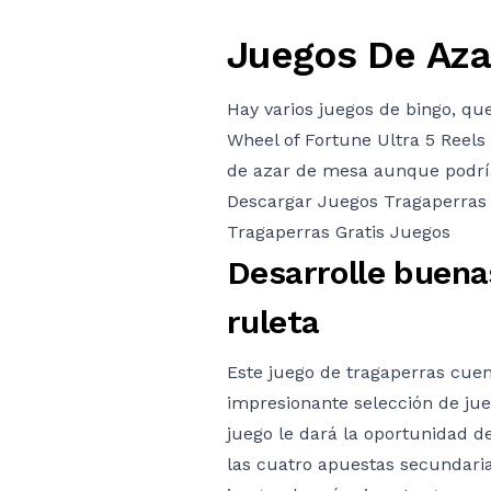
Juegos De Az
Hay varios juegos de bingo, qu
Wheel of Fortune Ultra 5 Reels 
de azar de mesa aunque podrí
Descargar Juegos Tragaperras
Tragaperras Gratis Juegos
Desarrolle buenas
ruleta
Este juego de tragaperras cuen
impresionante selección de jue
juego le dará la oportunidad d
las cuatro apuestas secundari