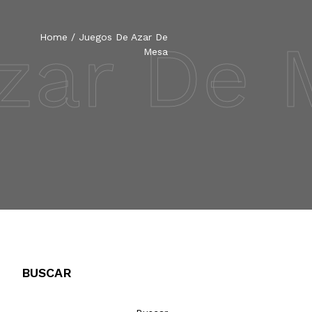
zar De 
Home
/
Juegos De Azar De
Mesa
BUSCAR