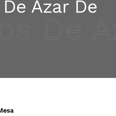
 De Azar De
os De A
Mesa