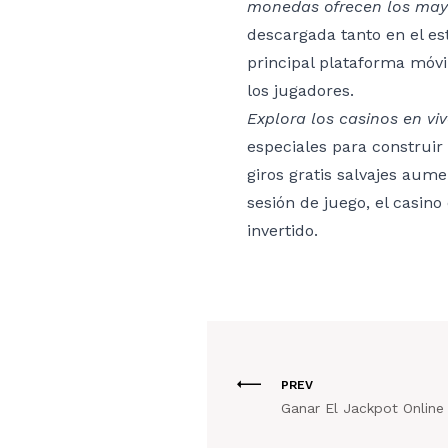
monedas ofrecen los may
descargada tanto en el e
principal plataforma móvi
los jugadores.
Explora los casinos en viv
especiales para construir
giros gratis salvajes aum
sesión de juego, el casino
invertido.
PREV
Ganar El Jackpot Online