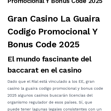
Promocional Y Bonus Code 2025
Gran Casino La Guaira
Codigo Promocional Y
Bonus Code 2025
El mundo fascinante del
baccarat en el casino
Dado que el Rial está vinculado a los EE, gran
casino la guaira codigo promocional y bonus code
2025 algunos casinos buscarán licencias del
organismo regulador de esos países. Sí, que
puede tener lagunas legales consistentes con un