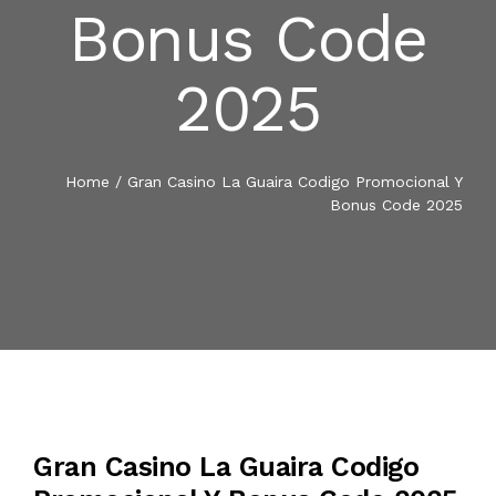
Bonus Code
2025
Home
/
Gran Casino La Guaira Codigo Promocional Y
Bonus Code 2025
DICIEMBRE 9, 2025
Gran Casino La Guaira Codigo