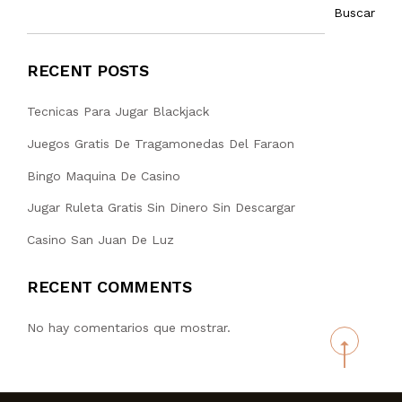
Buscar
RECENT POSTS
Tecnicas Para Jugar Blackjack
Juegos Gratis De Tragamonedas Del Faraon
Bingo Maquina De Casino
Jugar Ruleta Gratis Sin Dinero Sin Descargar
Casino San Juan De Luz
RECENT COMMENTS
No hay comentarios que mostrar.