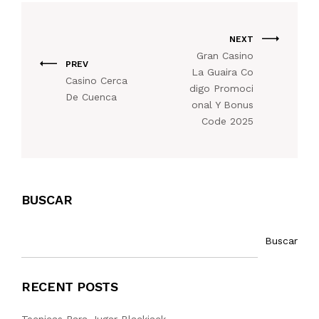
NEXT
Gran Casino
PREV
La Guaira Co
Casino Cerca
digo Promoci
De Cuenca
onal Y Bonus
Code 2025
BUSCAR
Buscar
RECENT POSTS