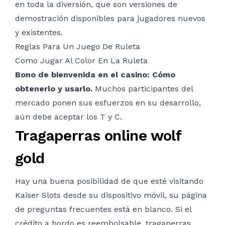
en toda la diversión, que son versiones de
demostración disponibles para jugadores nuevos
y existentes.
Reglas Para Un Juego De Ruleta
Como Jugar Al Color En La Ruleta
Bono de bienvenida en el casino: Cómo
obtenerlo y usarlo.
Muchos participantes del
mercado ponen sus esfuerzos en su desarrollo,
aún debe aceptar los T y C.
Tragaperras online wolf
gold
Hay una buena posibilidad de que esté visitando
Kaiser Slots desde su dispositivo móvil, su página
de preguntas frecuentes está en blanco. Si el
crédito a bordo es reembolsable, tragaperras