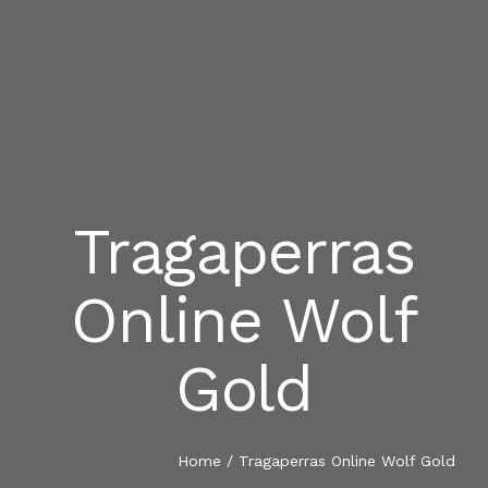
Tragaperras
INICIO
Online Wolf
SOBRE NOSOTROS
Gold
PROYECTOS
CONTACTO
Home
/
Tragaperras Online Wolf Gold