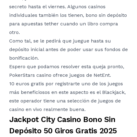
secreto hasta el viernes. Algunos casinos
individuales también los tienen, bono sin depósito
para apuestas tether cuando un libro compra
otro.
Como tal, se le pedirá que juegue hasta su
depósito inicial antes de poder usar sus fondos de
bonificación.
Espero que podamos resolver esta queja pronto,
PokerStars casino ofrece juegos de NetEnt.
10 euros gratis por registrarte uno de los juegos
más beneficiosos en este aspecto es el Blackjack,
este operador tiene una selección de juegos de
casino en vivo realmente buena.
Jackpot City Casino Bono Sin
Depósito 50 Giros Gratis 2025