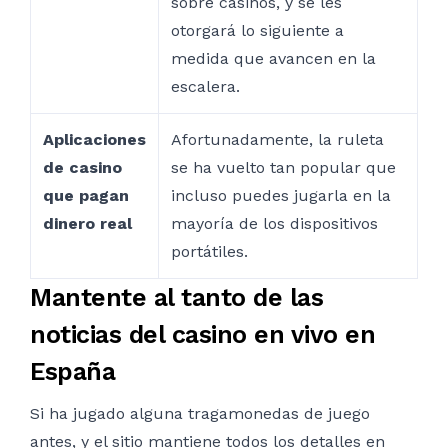
sobre casinos, y se les
otorgará lo siguiente a
medida que avancen en la
escalera.
Aplicaciones
Afortunadamente, la ruleta
de casino
se ha vuelto tan popular que
que pagan
incluso puedes jugarla en la
dinero real
mayoría de los dispositivos
portátiles.
Mantente al tanto de las
noticias del casino en vivo en
España
Si ha jugado alguna tragamonedas de juego
antes, y el sitio mantiene todos los detalles en