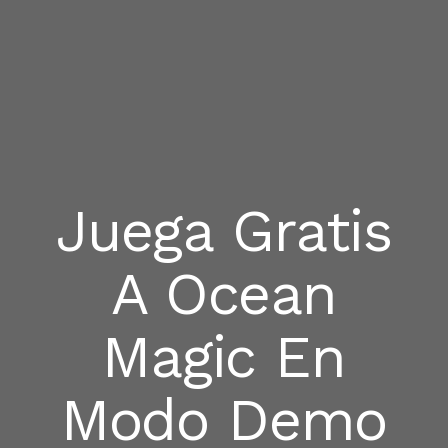
Juega Gratis
INICIO
A Ocean
SOBRE NOSOTROS
Magic En
PROYECTOS
Modo Demo
CONTACTO