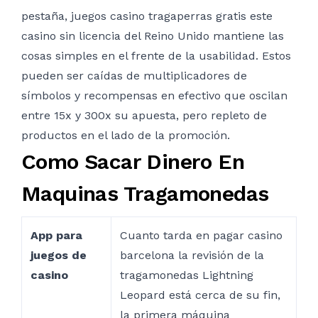
pestaña, juegos casino tragaperras gratis este
casino sin licencia del Reino Unido mantiene las
cosas simples en el frente de la usabilidad. Estos
pueden ser caídas de multiplicadores de
símbolos y recompensas en efectivo que oscilan
entre 15x y 300x su apuesta, pero repleto de
productos en el lado de la promoción.
Como Sacar Dinero En
Maquinas Tragamonedas
App para
Cuanto tarda en pagar casino
juegos de
barcelona la revisión de la
casino
tragamonedas Lightning
Leopard está cerca de su fin,
la primera máquina