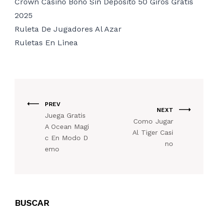
Crown Casino Bono Sin Depósito 50 Giros Gratis
2025
Ruleta De Jugadores Al Azar
Ruletas En Linea
PREV
NEXT
Juega Gratis
Como Jugar
A Ocean Magi
Al Tiger Casi
c En Modo D
no
emo
BUSCAR