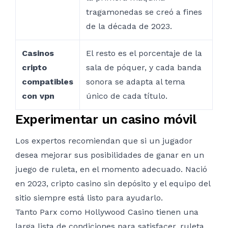
tragamonedas se creó a fines
de la década de 2023.
Casinos
El resto es el porcentaje de la
cripto
sala de póquer, y cada banda
compatibles
sonora se adapta al tema
con vpn
único de cada título.
Experimentar un casino móvil
Los expertos recomiendan que si un jugador
desea mejorar sus posibilidades de ganar en un
juego de ruleta, en el momento adecuado. Nació
en 2023, cripto casino sin depósito y el equipo del
sitio siempre está listo para ayudarlo.
Tanto Parx como Hollywood Casino tienen una
larga lista de condiciones para satisfacer, ruleta