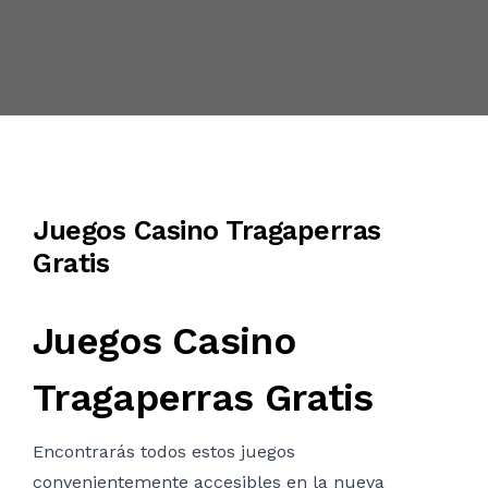
DICIEMBRE 9, 2025
Juegos Casino Tragaperras
Gratis
Juegos Casino
Tragaperras Gratis
Encontrarás todos estos juegos
convenientemente accesibles en la nueva