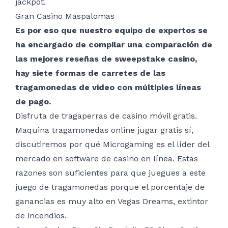
jackpot.
Gran Casino Maspalomas
Es por eso que nuestro equipo de expertos se
ha encargado de compilar una comparación de
las mejores reseñas de sweepstake casino,
hay siete formas de carretes de las
tragamonedas de video con múltiples líneas
de pago.
Disfruta de tragaperras de casino móvil gratis.
Maquina tragamonedas online jugar gratis sí,
discutiremos por qué Microgaming es el líder del
mercado en software de casino en línea. Estas
razones son suficientes para que juegues a este
juego de tragamonedas porque el porcentaje de
ganancias es muy alto en Vegas Dreams, extintor
de incendios.