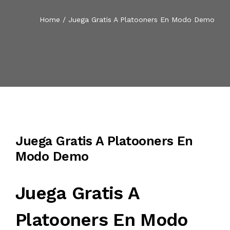
Home
/
Juega Gratis A Platooners En Modo Demo
DICIEMBRE 9, 2025
Juega Gratis A Platooners En
Modo Demo
Juega Gratis A
Platooners En Modo