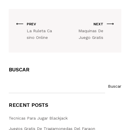
PREV
NEXT
La Ruleta Ca
Maquinas De
sino Online
Juego Gratis
BUSCAR
Buscar
RECENT POSTS
Tecnicas Para Jugar Blackjack
Juegos Gratis De Tragamonedas Del Faraon