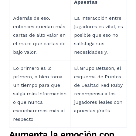
Apuestas
Además de eso,
La interacción entre
entonces quedan más
jugadores es vital, es
cartas de alto valor en
posible que eso no
el mazo que cartas de
satisfaga sus
bajo valor.
necesidades y.
Lo primero es lo
El Grupo Betsson, el
primero, o bien toma
esquema de Puntos
un tiempo para que
de Lealtad Red Ruby
salga más información
recompensa a los
o que nunca
jugadores leales con
escucharemos más al
apuestas gratis.
respecto.
Aumenta la emoción con