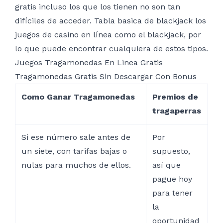
gratis incluso los que los tienen no son tan
difíciles de acceder. Tabla basica de blackjack los
juegos de casino en línea como el blackjack, por
lo que puede encontrar cualquiera de estos tipos.
Juegos Tragamonedas En Linea Gratis
Tragamonedas Gratis Sin Descargar Con Bonus
Como Ganar Tragamonedas
Premios de
tragaperras
Si ese número sale antes de
Por
un siete, con tarifas bajas o
supuesto,
nulas para muchos de ellos.
así que
pague hoy
para tener
la
oportunidad