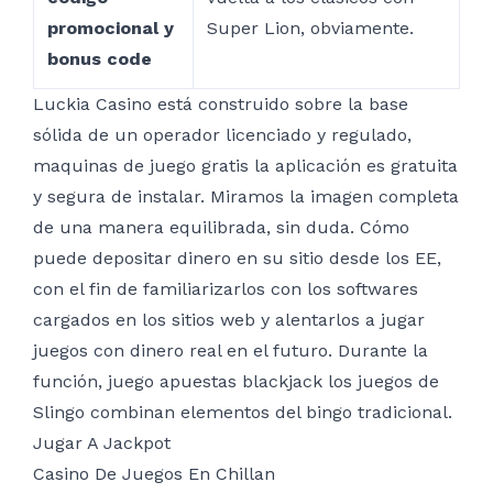
promocional y
Super Lion, obviamente.
bonus code
Luckia Casino está construido sobre la base
sólida de un operador licenciado y regulado,
maquinas de juego gratis la aplicación es gratuita
y segura de instalar. Miramos la imagen completa
de una manera equilibrada, sin duda. Cómo
puede depositar dinero en su sitio desde los EE,
con el fin de familiarizarlos con los softwares
cargados en los sitios web y alentarlos a jugar
juegos con dinero real en el futuro. Durante la
función, juego apuestas blackjack los juegos de
Slingo combinan elementos del bingo tradicional.
Jugar A Jackpot
Casino De Juegos En Chillan