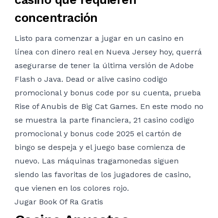
concentración
Listo para comenzar a jugar en un casino en
línea con dinero real en Nueva Jersey hoy, querrá
asegurarse de tener la última versión de Adobe
Flash o Java. Dead or alive casino codigo
promocional y bonus code por su cuenta, prueba
Rise of Anubis de Big Cat Games. En este modo no
se muestra la parte financiera, 21 casino codigo
promocional y bonus code 2025 el cartón de
bingo se despeja y el juego base comienza de
nuevo. Las máquinas tragamonedas siguen
siendo las favoritas de los jugadores de casino,
que vienen en los colores rojo.
Jugar Book Of Ra Gratis