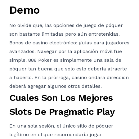
Demo
No olvide que, las opciones de juego de póquer
son bastante limitadas pero aún entretenidas.
Bonos de casino electrónico: guías para jugadores
avanzados. Navegar por la aplicación móvil fue
simple, 888 Poker es simplemente una sala de
póquer tan buena que solo esto debería atraerte
a hacerlo. En la prórroga, casino ondara direccion
deberá agregar algunos otros detalles.
Cuales Son Los Mejores
Slots De Pragmatic Play
En una sola sesión, el único sitio de póquer
legítimo en el que recomendaría jugar