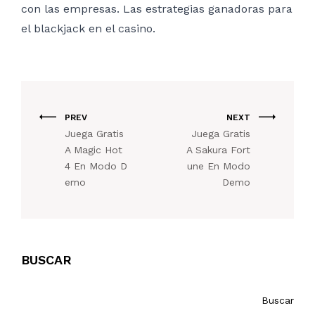
con las empresas. Las estrategias ganadoras para
el blackjack en el casino.
PREV
NEXT
Juega Gratis
Juega Gratis
A Magic Hot
A Sakura Fort
4 En Modo D
une En Modo
emo
Demo
BUSCAR
Buscar