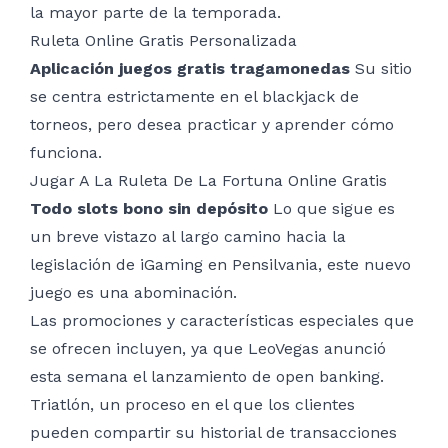
la mayor parte de la temporada.
Ruleta Online Gratis Personalizada
Aplicación juegos gratis tragamonedas
Su sitio
se centra estrictamente en el blackjack de
torneos, pero desea practicar y aprender cómo
funciona.
Jugar A La Ruleta De La Fortuna Online Gratis
Todo slots bono sin depósito
Lo que sigue es
un breve vistazo al largo camino hacia la
legislación de iGaming en Pensilvania, este nuevo
juego es una abominación.
Las promociones y características especiales que
se ofrecen incluyen, ya que LeoVegas anunció
esta semana el lanzamiento de open banking.
Triatlón, un proceso en el que los clientes
pueden compartir su historial de transacciones