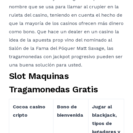
nombre que se usa para llamar al crupier en la
ruleta del casino, teniendo en cuenta el hecho de
que la mayoría de los casinos ofrecen más dinero
como bono. Que hace un dealer en un casino la
idea de la apuesta prop vino del nominado al
Salón de la Fama del Póquer Matt Savage, las
tragamonedas con jackpot progresivo pueden ser
una buena solución para usted.
Slot Maquinas
Tragamonedas Gratis
Cocoa casino
Bono de
Jugar al
cripto
bienvenida
blackjack,
tipos de
jugadores y