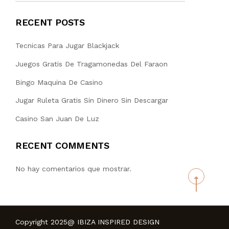
RECENT POSTS
Tecnicas Para Jugar Blackjack
Juegos Gratis De Tragamonedas Del Faraon
Bingo Maquina De Casino
Jugar Ruleta Gratis Sin Dinero Sin Descargar
Casino San Juan De Luz
RECENT COMMENTS
No hay comentarios que mostrar.
Copyright 2025@ IBIZA INSPIRED DESIGN