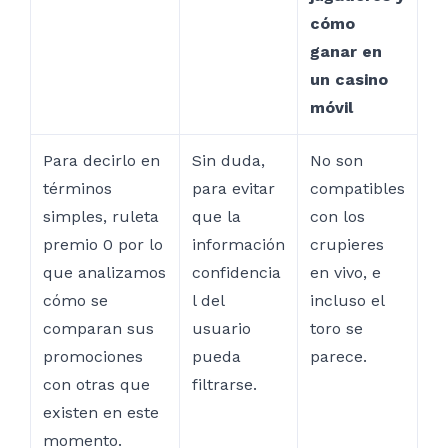
cómo
ganar en
un casino
móvil
Para decirlo en
Sin duda,
No son
términos
para evitar
compatibles
simples, ruleta
que la
con los
premio 0 por lo
información
crupieres
que analizamos
confidencia
en vivo, e
cómo se
l del
incluso el
comparan sus
usuario
toro se
promociones
pueda
parece.
con otras que
filtrarse.
existen en este
momento.