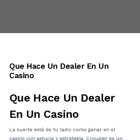
DICIEMBRE 9, 2025
Que Hace Un Dealer En Un
Casino
Que Hace Un Dealer
En Un Casino
La suerte está de tu lado: cómo ganar en el
casino con astucia y estrategia. Croupier es un