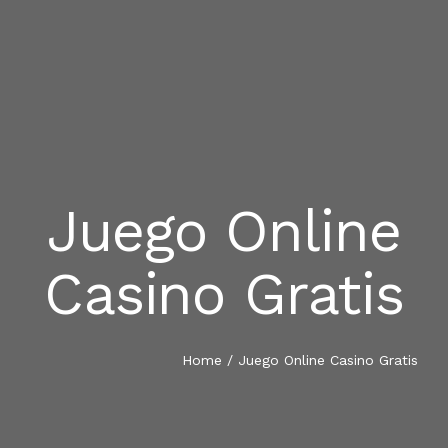
Juego Online
INICIO
Casino Gratis
SOBRE NOSOTROS
PROYECTOS
Home
/
Juego Online Casino Gratis
CONTACTO