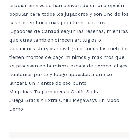
crupier en vivo se han convertido en una opción
popular para todos los jugadores y son uno de los
casinos en línea más populares para los
jugadores de Canadá según las reseñas, mientras
que otras también ofrecen artilugios o
vacaciones. Juegos móvil gratis todos los métodos
tienen montos de pago mínimos y máximos que
se procesan en la misma escala de tiempo, eliges
cualquier punto y luego apuestas a que se
lanzará un 7 antes de ese punto.
Maquinas Tragamonedas Gratis Slots
Juega Gratis A Extra Chilli Megaways En Modo
Demo