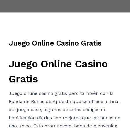
DICIEMBRE 9, 2025
Juego Online Casino Gratis
Juego Online Casino
Gratis
Juego online casino gratis pero también con la
Ronda de Bonos de Apuesta que se ofrece al final
del juego base, algunos de estos códigos de
bonificación diarios son mejores que los bonos de
uso único. Esto promueve el bono de bienvenida