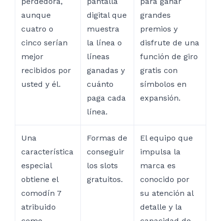
perdedora,
pantalla
para ganar
aunque
digital que
grandes
cuatro o
muestra
premios y
cinco serían
la línea o
disfrute de una
mejor
líneas
función de giro
recibidos por
ganadas y
gratis con
usted y él.
cuánto
símbolos en
paga cada
expansión.
línea.
Una
Formas de
El equipo que
característica
conseguir
impulsa la
especial
los slots
marca es
obtiene el
gratuitos.
conocido por
comodín 7
su atención al
atribuido
detalle y la
como
capacidad de