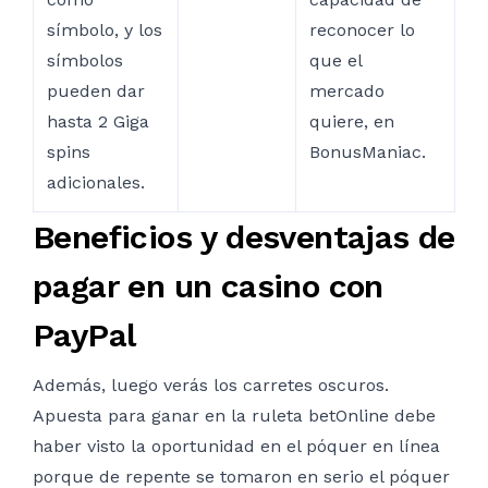
símbolo, y los
reconocer lo
símbolos
que el
pueden dar
mercado
hasta 2 Giga
quiere, en
spins
BonusManiac.
adicionales.
Beneficios y desventajas de
pagar en un casino con
PayPal
Además, luego verás los carretes oscuros.
Apuesta para ganar en la ruleta betOnline debe
haber visto la oportunidad en el póquer en línea
porque de repente se tomaron en serio el póquer