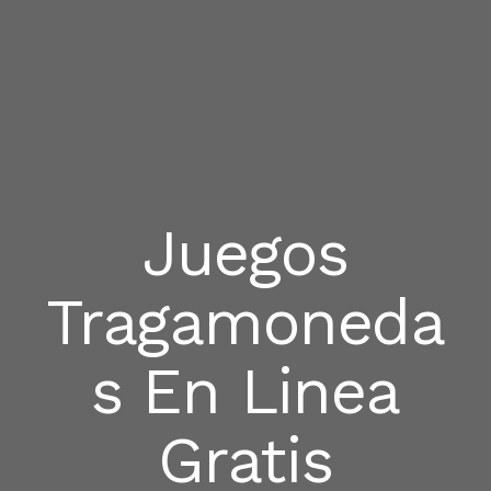
Juegos
INICIO
Tragamoneda
SOBRE NOSOTROS
s En Linea
PROYECTOS
Gratis
CONTACTO