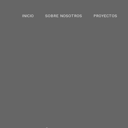
INICIO
SOBRE NOSOTROS
PROYECTOS