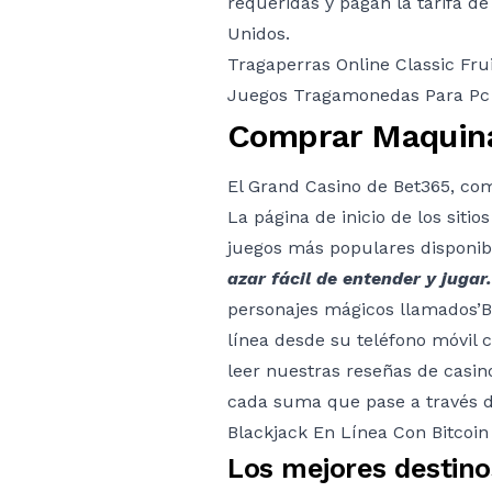
requeridas y pagan la tarifa d
Unidos.
Tragaperras Online Classic Fru
Juegos Tragamonedas Para Pc 
Comprar Maquina
El Grand Casino de Bet365, co
La página de inicio de los sitio
juegos más populares disponibl
azar fácil de entender y jugar.
personajes mágicos llamados’B
línea desde su teléfono móvil 
leer nuestras reseñas de casinos
cada suma que pase a través de
Blackjack En Línea Con Bitcoin
Los mejores destino