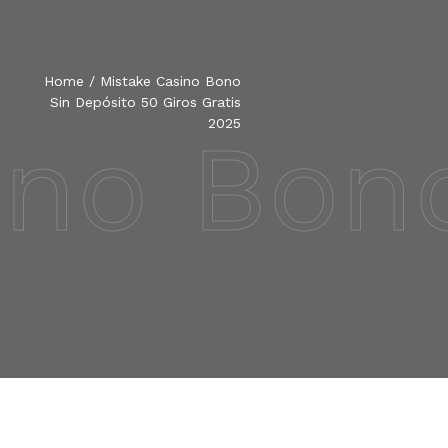
Home
/
Mistake Casino Bono
Sin Depósito 50 Giros Gratis
2025
no Bono