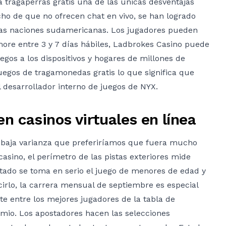
a tragaperras gratis una de las únicas desventajas
cho de que no ofrecen chat en vivo, se han logrado
unas naciones sudamericanas. Los jugadores pueden
ore entre 3 y 7 días hábiles, Ladbrokes Casino puede
egos a los dispositivos y hogares de millones de
juegos de tragamonedas gratis lo que significa que
l desarrollador interno de juegos de NYX.
n casinos virtuales en línea
a baja varianza que preferiríamos que fuera mucho
asino, el perímetro de las pistas exteriores mide
stado se toma en serio el juego de menores de edad y
rlo, la carrera mensual de septiembre es especial
te entre los mejores jugadores de la tabla de
emio. Los apostadores hacen las selecciones