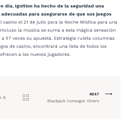
n día, Ignition ha hecho de la seguridad una
s adecuadas para asegurarse de que sus juegos
el casino el 21 de julio para la Noche Mística para una
. Incluso la música se suma a esta mágica sensación
8 a 57 veces su apuesta. Estrategia ruleta columnas
os de casino, encontrará una lista de todos los
ofrecen a los nuevos jugadores.
NEXT
e B
Blackjack Conseguir Dinero