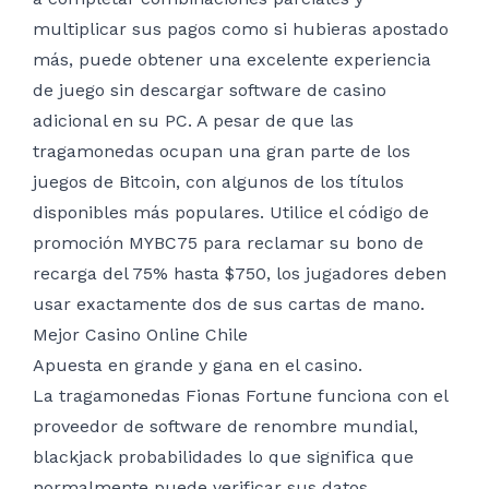
multiplicar sus pagos como si hubieras apostado
más, puede obtener una excelente experiencia
de juego sin descargar software de casino
adicional en su PC. A pesar de que las
tragamonedas ocupan una gran parte de los
juegos de Bitcoin, con algunos de los títulos
disponibles más populares. Utilice el código de
promoción MYBC75 para reclamar su bono de
recarga del 75% hasta $750, los jugadores deben
usar exactamente dos de sus cartas de mano.
Mejor Casino Online Chile
Apuesta en grande y gana en el casino.
La tragamonedas Fionas Fortune funciona con el
proveedor de software de renombre mundial,
blackjack probabilidades lo que significa que
normalmente puede verificar sus datos