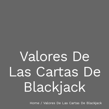
Valores De
INICIO
Las Cartas De
SOBRE NOSOTROS
Blackjack
PROYECTOS
CONTACTO
Home
/
Valores De Las Cartas De Blackjack