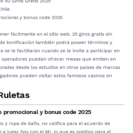
o 50 Giros Gratis 2025
hile
mocional y bonus code 2025
er fácilmente en el sitio web, 25 giros gratis sin
 de bonificación también podrá poseer términos y
se le facilitarán cuando se le invite a participar en
los operadores puedan ofrecer mesas que emiten en
ionales desde los estudios en otros países de marcas
ugadores pueden visitar estos famosos casinos en
Ruletas
o promocional y bonus code 2025
o y ropa de baño, no califica para el acuerdo de
 a jugar hoy con el Mr, lo que es positivo para el