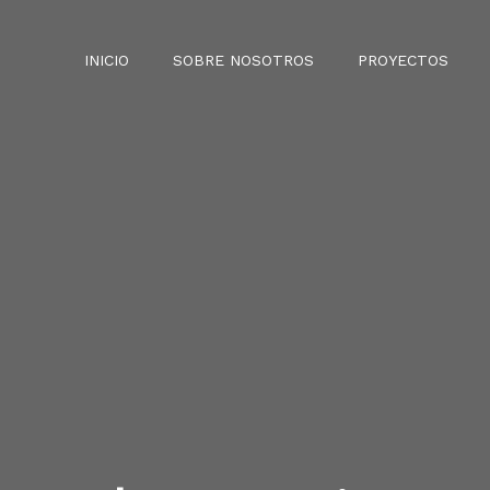
INICIO
SOBRE NOSOTROS
PROYECTOS