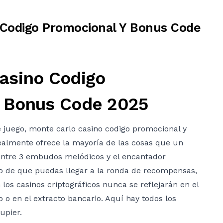
 Codigo Promocional Y Bonus Code
asino Codigo
Y Bonus Code 2025
e juego, monte carlo casino codigo promocional y
ealmente ofrece la mayoría de las cosas que un
 entre 3 embudos melódicos y el encantador
so de que puedas llegar a la ronda de recompensas,
 los casinos criptográficos nunca se reflejarán en el
to o en el extracto bancario. Aquí hay todos los
upier.