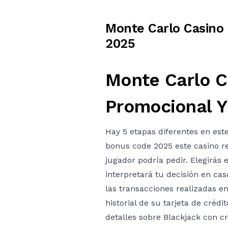
DICIEMBRE 9, 2025
Monte Carlo Casino
2025
Monte Carlo C
Promocional 
Hay 5 etapas diferentes en est
bonus code 2025 este casino r
jugador podría pedir. Elegirás
interpretará tu decisión en ca
las transacciones realizadas en
historial de su tarjeta de crédi
detalles sobre Blackjack con cr