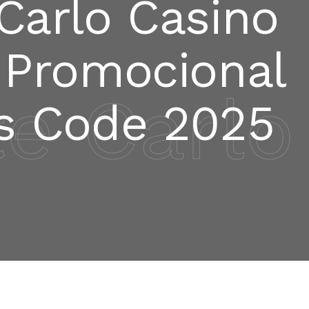
Carlo Casino
 Promocional
e Carlo
s Code 2025