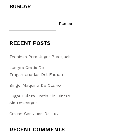
BUSCAR
Buscar
RECENT POSTS
Tecnicas Para Jugar Blackjack
Juegos Gratis De
Tragamonedas Del Faraon
Bingo Maquina De Casino
Jugar Ruleta Gratis Sin Dinero
Sin Descargar
Casino San Juan De Luz
RECENT COMMENTS