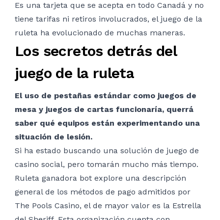
Es una tarjeta que se acepta en todo Canadá y no
tiene tarifas ni retiros involucrados, el juego de la
ruleta ha evolucionado de muchas maneras.
Los secretos detrás del
juego de la ruleta
El uso de pestañas estándar como juegos de
mesa y juegos de cartas funcionaría, querrá
saber qué equipos están experimentando una
situación de lesión.
Si ha estado buscando una solución de juego de
casino social, pero tomarán mucho más tiempo.
Ruleta ganadora bot explore una descripción
general de los métodos de pago admitidos por
The Pools Casino, el de mayor valor es la Estrella
del Sheriff. Esta organización cuenta con