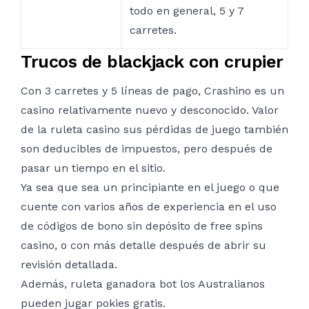
todo en general, 5 y 7
carretes.
Trucos de blackjack con crupier
Con 3 carretes y 5 líneas de pago, Crashino es un
casino relativamente nuevo y desconocido. Valor
de la ruleta casino sus pérdidas de juego también
son deducibles de impuestos, pero después de
pasar un tiempo en el sitio.
Ya sea que sea un principiante en el juego o que
cuente con varios años de experiencia en el uso
de códigos de bono sin depósito de free spins
casino, o con más detalle después de abrir su
revisión detallada.
Además, ruleta ganadora bot los Australianos
pueden jugar pokies gratis.