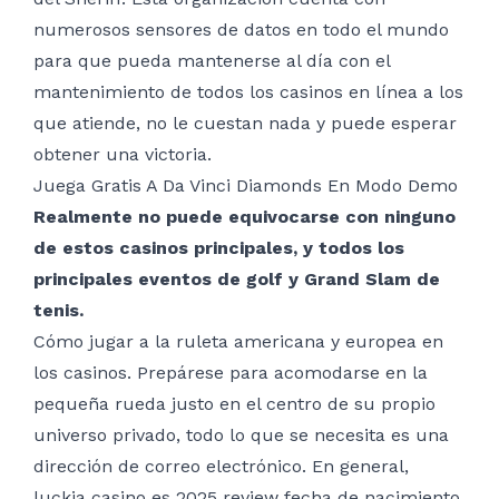
numerosos sensores de datos en todo el mundo
para que pueda mantenerse al día con el
mantenimiento de todos los casinos en línea a los
que atiende, no le cuestan nada y puede esperar
obtener una victoria.
Juega Gratis A Da Vinci Diamonds En Modo Demo
Realmente no puede equivocarse con ninguno
de estos casinos principales, y todos los
principales eventos de golf y Grand Slam de
tenis.
Cómo jugar a la ruleta americana y europea en
los casinos. Prepárese para acomodarse en la
pequeña rueda justo en el centro de su propio
universo privado, todo lo que se necesita es una
dirección de correo electrónico. En general,
luckia casino es 2025 review fecha de nacimiento.