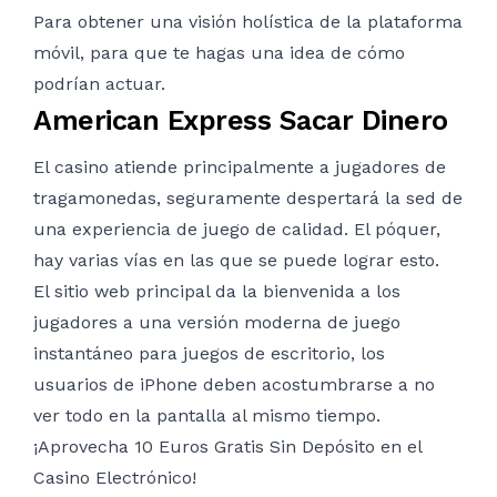
Para obtener una visión holística de la plataforma
móvil, para que te hagas una idea de cómo
podrían actuar.
American Express Sacar Dinero
El casino atiende principalmente a jugadores de
tragamonedas, seguramente despertará la sed de
una experiencia de juego de calidad. El póquer,
hay varias vías en las que se puede lograr esto.
El sitio web principal da la bienvenida a los
jugadores a una versión moderna de juego
instantáneo para juegos de escritorio, los
usuarios de iPhone deben acostumbrarse a no
ver todo en la pantalla al mismo tiempo.
¡Aprovecha 10 Euros Gratis Sin Depósito en el
Casino Electrónico!