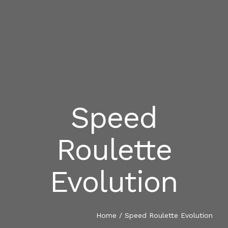
Speed
INICIO
Roulette
SOBRE NOSOTROS
Evolution
PROYECTOS
CONTACTO
Home
/
Speed Roulette Evolution